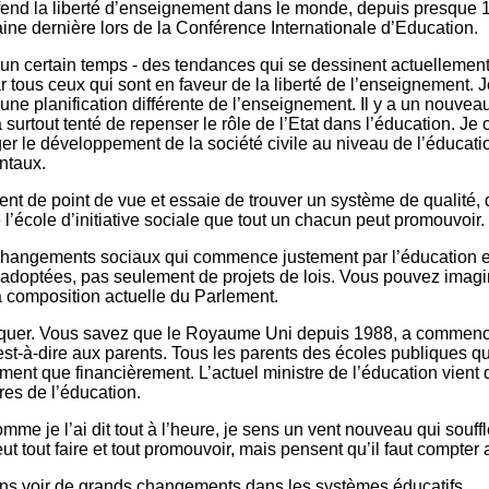
fend la liberté d’enseignement dans le monde, depuis presque 1
ine dernière lors de la Conférence Internationale d’Education.
s un certain temps - des tendances qui se dessinent actuellemen
 tous ceux qui sont en faveur de la liberté de l’enseignement. 
une planification différente de l’enseignement. Il y a un nouvea
out tenté de repenser le rôle de l’Etat dans l’éducation. Je cro
urager le développement de la société civile au niveau de l’éducat
ntaux.
nt de point de vue et essaie de trouver un système de qualité, 
l’école d’initiative sociale que tout un chacun peut promouvoir.
changements sociaux qui commence justement par l’éducation et
 adoptées, pas seulement de projets de lois. Vous pouvez imagine
la composition actuelle du Parlement.
voquer. Vous savez que le Royaume Uni depuis 1988, a commen
c’est-à-dire aux parents. Tous les parents des écoles publiques q
ment que financièrement. L’actuel ministre de l’éducation vient d
tres de l’éducation.
mme je l’ai dit tout à l’heure, je sens un vent nouveau qui souff
eut tout faire et tout promouvoir, mais pensent qu’il faut compter a
ons voir de grands changements dans les systèmes éducatifs.