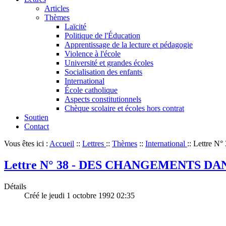
Articles
Thèmes
Laïcité
Politique de l'Éducation
Apprentissage de la lecture et pédagogie
Violence à l'école
Université et grandes écoles
Socialisation des enfants
International
École catholique
Aspects constitutionnels
Chèque scolaire et écoles hors contrat
Soutien
Contact
Vous êtes ici :
Accueil
::
Lettres
::
Thèmes
::
International
::
Lettre 
Lettre N° 38 - DES CHANGEMENTS DA
Détails
Créé le jeudi 1 octobre 1992 02:35