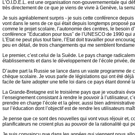
L’O.I.D.E.L. est une organisation non-gouvernementale qui dé
très directement de ce que je viens de vivre à Genève, la sema
Je suis agréablement surpris - je suis cette conférence depui
vont dans le sens de ce qui était depuis longtemps proposé par
comme le projet scolaire, l’autonomie des centres, le besoin d’
conférence "Education pour tous" de l’UNESCO de 1990 qui a surt
L’Etat ne peut plus tout faire, l’Etat doit travailler pour enco
peu en détail, de trois changements qui me semblent fondame
Le premier, c’est celui de la Suède. Le pays change radicaleme
établissements et dans le développement de l’école privée, de 
D’autre part la Russie se lance dans un vaste programme de 
chèque scolaire. Je vous parle de législations qui ont été déjà
facile de faire adopter une telle loi dans ce pays étant donné 
La Grande-Bretagne est le troisième pays que je voudrais é
l’enseignement consistant à rendre le pouvoir à l’utilisateur, 
prendre en charge l’école et la gérer, aussi bien administrative
sur l’éducation dont l’objectif est de rendre les utilisateurs maî
Je pense que ce sont des nouvelles qui vont vous réjouir et, co
planificateurs ne croient plus au pouvoir de la rationalité qui p
Je suis convaincu que dans les années qui viennent nous all