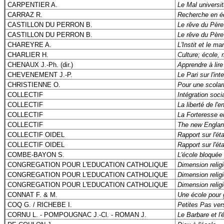
CARPENTIER A.
Le Mal universit
CARRAZ R.
Recherche en édu
CASTILLON DU PERRON B.
Le rêve du Père
CASTILLON DU PERRON B.
Le rêve du Père
CHAREYRE A.
L'Instit et le 
CHARLIER H.
Culture; école, 
CHENAUX J.-Ph. (dir.)
Apprendre à lire 
CHEVENEMENT J.-P.
Le Pari sur l'int
CHRISTIENNE O.
Pour une scolari
COLLECTIF
Intégration soc
COLLECTIF
La liberté de l'
COLLECTIF
La Forteresse e
COLLECTIF
The new Englan
COLLECTIF OIDEL
Rapport sur l'ét
COLLECTIF OIDEL
Rapport sur l'ét
COMBE-BAYON S.
L'école bloquée
CONGREGATION POUR L'EDUCATION CATHOLIQUE
Dimension religi
CONGREGATION POUR L'EDUCATION CATHOLIQUE
Dimension religi
CONGREGATION POUR L'EDUCATION CATHOLIQUE
Dimension religi
CONNAT F. & M.
Une école pour 
COQ G. / RICHEBE I.
Petites Pas vers
CORNU L. - POMPOUGNAC J.-Cl. - ROMAN J.
Le Barbare et l'é