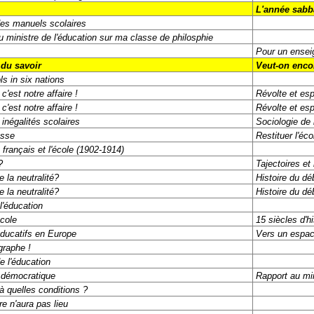
L'année sabb
des manuels scolaires
u ministre de l'éducation sur ma classe de philosphie
Pour un ensei
 du savoir
Veut-on encor
s in six nations
c'est notre affaire !
Révolte et esp
c'est notre affaire !
Révolte et esp
 inégalités scolaires
Sociologie de 
esse
Restituer l'éc
français et l'école (1902-1914)
?
Tajectoires et
le la neutralité?
Histoire du dé
le la neutralité?
Histoire du dé
l'éducation
école
15 siècles d'h
ducatifs en Europe
Vers un espa
graphe !
e l'éducation
 démocratique
Rapport au min
à quelles conditions ?
re n'aura pas lieu