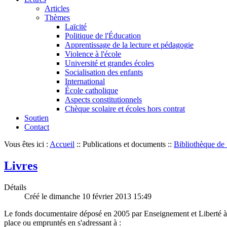
Articles
Thèmes
Laïcité
Politique de l'Éducation
Apprentissage de la lecture et pédagogie
Violence à l'école
Université et grandes écoles
Socialisation des enfants
International
École catholique
Aspects constitutionnels
Chèque scolaire et écoles hors contrat
Soutien
Contact
Vous êtes ici :
Accueil
::
Publications et documents
::
Bibliothèque de 
Livres
Détails
Créé le dimanche 10 février 2013 15:49
Le fonds documentaire déposé en 2005 par Enseignement et Liberté à la 
place ou empruntés en s'adressant à :