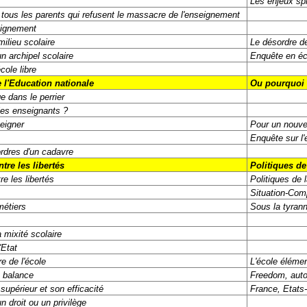
Les enjeux spi
à tous les parents qui refusent le massacre de l'enseignement
seignement
ilieu scolaire
Le désordre d
 archipel scolaire
Enquête en éc
cole libre
 l'Education nationale
Ou pourquoi (
e dans le perrier
les enseignants ?
seigner
Pour un nouve
Enquête sur l
rdres d'un cadavre
tre les libertés
Politiques de
re les libertés
Politiques de 
Situation-Com
métiers
Sous la tyran
 mixité scolaire
'Etat
e de l'école
L'école élémen
t balance
Freedom, auto
upérieur et son efficacité
France, Etats
un droit ou un privilège