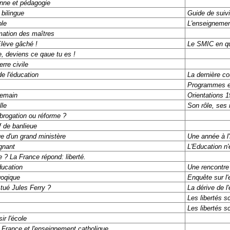
nne et pédagogie
 bilingue
Guide de suivi
ole
L'enseignement
mation des maîtres
lève gâché !
Le SMIC en q
e, deviens ce qaue tu es !
erre civile
de l'éducation
La dernière co
Programmes et
demain
Orientations 
lle
Son rôle, ses
abrogation ou réforme ?
f de banlieue
ue d'un grand ministère
Une année à l
gnant
L'Education n'
 ? La France répond: liberté.
ducation
Une rencontr
oqique
Enquête sur l
 tué Jules Ferry ?
La dérive de l
Les libertés s
Les libertés s
ir l'école
France et l'enseignement catholique