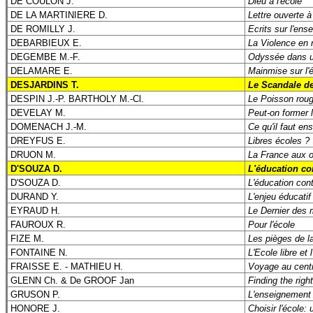
DE COULON J.
Dieu à l'école
DE LA MARTINIERE D.
Lettre ouverte 
DE ROMILLY J.
Ecrits sur l'en
DEBARBIEUX E.
La Violence en m
DEGEMBE M.-F.
Odyssée dans un
DELAMARE E.
Mainmise sur l'é
DESJARDINS T.
Le Scandale de
DESPIN J.-P. BARTHOLY M.-Cl.
Le Poisson roug
DEVELAY M.
Peut-on former 
DOMENACH J.-M.
Ce qu'il faut en
DREYFUS E.
Libres écoles ?
DRUON M.
La France aux o
D'SOUZA D.
L'éducation con
D'SOUZA D.
L'éducation cont
DURAND Y.
L'enjeu éducatif
EYRAUD H.
Le Dernier des 
FAUROUX R.
Pour l'école
FIZE M.
Les pièges de la
FONTAINE N.
L'Ecole libre et l
FRAISSE E. - MATHIEU H.
Voyage au centr
GLENN Ch. & De GROOF Jan
Finding the righ
GRUSON P.
L'enseignement s
HONORE J.
Choisir l'école: 