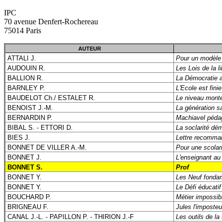
IPC
70 avenue Denfert-Rochereau
75014 Paris
AUTEUR
ATTALI J.
Pour un modèle
AUDOUIN R.
Les Lois de la li
BALLION R.
La Démocratie 
BARNLEY P.
L'Ecole est finie
BAUDELOT Ch./ ESTALET R.
Le niveau mont
BENOIST J.-M.
La génération sa
BERNARDIN P.
Machiavel pédag
BIBAL S. - ETTORI D.
La soclarité dém
BIES J.
Lettre recomma
BONNET DE VILLER A.-M.
Pour une scolari
BONNET J.
L'enseignant au
BONNET S.
Prof
BONNET Y.
Les Neuf fondam
BONNET Y.
Le Défi éducatif
BOUCHARD P.
Métier impossib
BRIGNEAU F.
Jules l'imposteu
CANAL J.-L. - PAPILLON P. - THIRION J.-F
Les outils de la