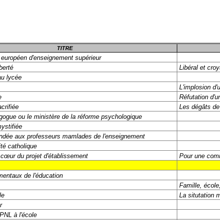
TITRE
 européen d'enseignement supérieur
berté
Libéral et cro
au lycée
L'implosion d'u
e
Réfutation d'u
crifiée
Les dégâts de
ogue ou le ministère de la réforme psychologique
ystifiée
ndée aux professeurs mamlades de l'enseignement
té catholique
 cœur du projet d'établissement
Pour une comm
entaux de l'éducation
Famille, écol
le
La situtation 
r
 PNL à l'école