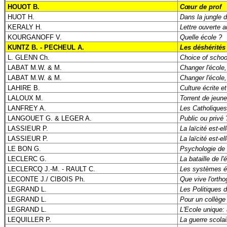
HOUOT B.
Cœur de prof
HUOT H.
Dans la jungle 
KERALY H.
Lettre ouverte a
KOURGANOFF V.
Quelle école ?
KUNTZ B. - PECHEUL A.
Les déshérités
L. GLENN Ch.
Choice of school
LABAT M.W. & M.
Changer l'école, 
LABAT M.W. & M.
Changer l'école, 
LAHIRE B.
Culture écrite et
LALOUX M.
Torrent de jeun
LANFREY A.
Les Catholiques 
LANGOUET G. & LEGER A.
Public ou privé 
LASSIEUR P.
La laïcité est-el
LASSIEUR P.
La laïcité est-el
LE BON G.
Psychologie de 
LECLERC G.
La bataille de l'
LECLERCQ J.-M. - RAULT C.
Les systèmes é
LECONTE J./ CIBOIS Ph.
Que vive l'ortho
LEGRAND L.
Les Politiques d
LEGRAND L.
Pour un collège
LEGRAND L.
L'Ecole unique: 
LEQUILLER P.
La guerre scolai