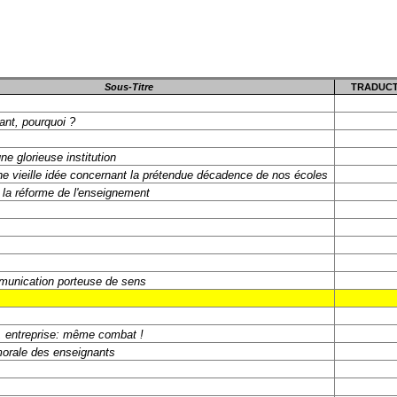
Sous-Titre
TRADUCT
yant, pourquoi ?
ne glorieuse institution
ne vieille idée concernant la prétendue décadence de nos écoles
 la réforme de l'enseignement
unication porteuse de sens
e, entreprise: même combat !
morale des enseignants