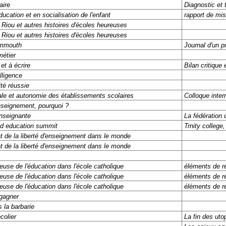
aire
Diagnostic et 
cation et en socialisation de l'enfant
rapport de mis
 Riou et autres histoires d'écoles heureuses
 Riou et autres histoires d'écoles heureuses
mammouth
Journal d'un p
métier
et à écrire
Bilan critique 
elligence
té réussie
iale et autonomie des établissements scolaires
Colloque inter
enseignement, pourquoi ?
nseignante
La fédération 
d education summit
Trnity college
at de la liberté d'enseignement dans le monde
at de la liberté d'enseignement dans le monde
euse de l'éducation dans l'école catholique
éléments de ré
euse de l'éducation dans l'école catholique
éléments de ré
euse de l'éducation dans l'école catholique
éléments de ré
gagner
 la barbarie
colier
La fin des uto