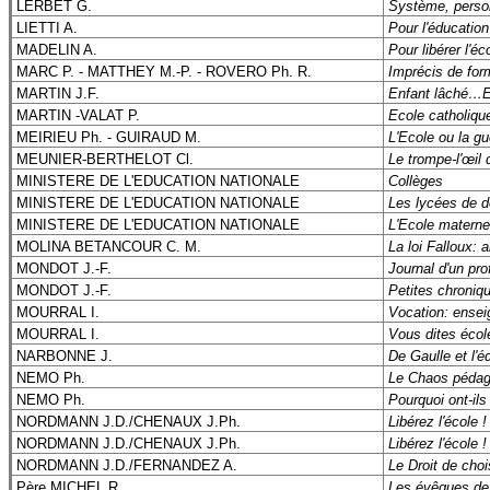
LERBET G.
Système, perso
LIETTI A.
Pour l'éducation
MADELIN A.
Pour libérer l'éc
MARC P. - MATTHEY M.-P. - ROVERO Ph. R.
Imprécis de for
MARTIN J.F.
Enfant lâché…E
MARTIN -VALAT P.
Ecole catholiqu
MEIRIEU Ph. - GUIRAUD M.
L'Ecole ou la gu
MEUNIER-BERTHELOT Cl.
Le trompe-l'œil 
MINISTERE DE L'EDUCATION NATIONALE
Collèges
MINISTERE DE L'EDUCATION NATIONALE
Les lycées de 
MINISTERE DE L'EDUCATION NATIONALE
L'Ecole materne
MOLINA BETANCOUR C. M.
La loi Falloux: 
MONDOT J.-F.
Journal d'un pro
MONDOT J.-F.
Petites chroniq
MOURRAL I.
Vocation: ensei
MOURRAL I.
Vous dites école
NARBONNE J.
De Gaulle et l'é
NEMO Ph.
Le Chaos pédag
NEMO Ph.
Pourquoi ont-ils
NORDMANN J.D./CHENAUX J.Ph.
Libérez l'école !
NORDMANN J.D./CHENAUX J.Ph.
Libérez l'école !
NORDMANN J.D./FERNANDEZ A.
Le Droit de chois
Père MICHEL R.
Les évêques de 