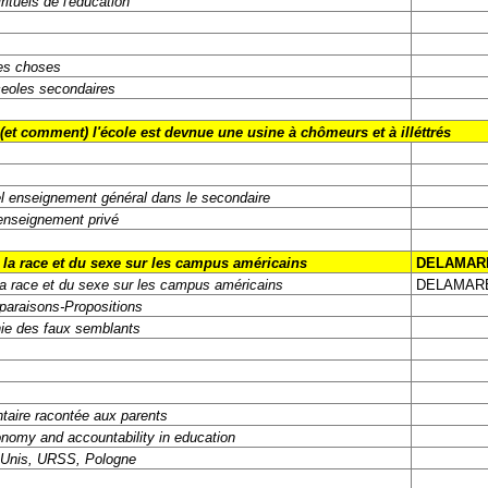
rituels de l'éducation
es choses
eoles secondaires
et comment) l'école est devnue une usine à chômeurs et à illéttrés
l enseignement général dans le secondaire
'enseignement privé
 la race et du sexe sur les campus américains
DELAMARE
la race et du sexe sur les campus américains
DELAMARE
paraisons-Propositions
nie des faux semblants
taire racontée aux parents
nomy and accountability in education
-Unis, URSS, Pologne