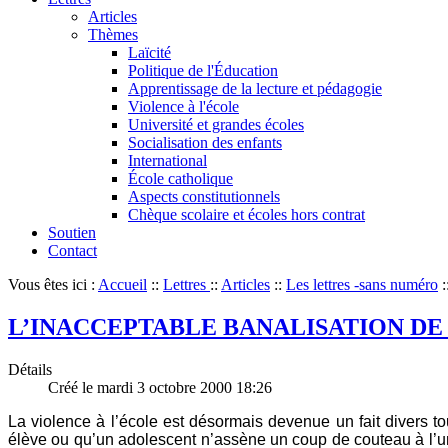
Articles
Thèmes
Laïcité
Politique de l'Éducation
Apprentissage de la lecture et pédagogie
Violence à l'école
Université et grandes écoles
Socialisation des enfants
International
École catholique
Aspects constitutionnels
Chèque scolaire et écoles hors contrat
Soutien
Contact
Vous êtes ici :
Accueil
::
Lettres
::
Articles
::
Les lettres -sans numéro
:
L’INACCEPTABLE BANALISATION DE
Détails
Créé le mardi 3 octobre 2000 18:26
La violence à l’école est désormais devenue un fait divers t
élève ou qu’un adolescent n’assène un coup de couteau à l’u