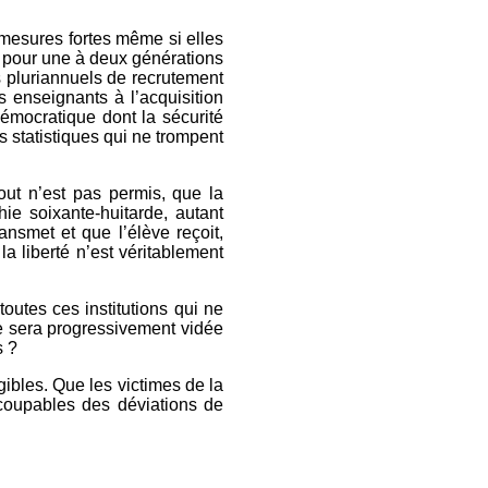
s mesures fortes même si elles
s pour une à deux générations
s pluriannuels de recrutement
s enseignants à l’acquisition
émocratique dont la sécurité
es statistiques qui ne trompent
tout n’est pas permis, que la
hie soixante-huitarde, autant
nsmet et que l’élève reçoit,
a liberté n’est véritablement
toutes ces institutions qui ne
le sera progressivement vidée
s ?
igibles. Que les victimes de la
 coupables des déviations de