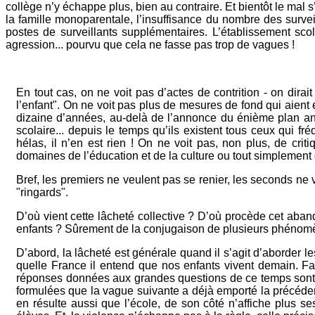
collège n’y échappe plus, bien au contraire. Et bientôt le mal s’
la famille monoparentale, l’insuffisance du nombre des surve
postes de surveillants supplémentaires. L’établissement sco
agression... pourvu que cela ne fasse pas trop de vagues !
En tout cas, on ne voit pas d’actes de contrition - on dirai
l’enfant". On ne voit pas plus de mesures de fond qui aient
dizaine d’années, au-delà de l’annonce du énième plan anti-
scolaire... depuis le temps qu’ils existent tous ceux qui f
hélas, il n’en est rien ! On ne voit pas, non plus, de crit
domaines de l’éducation et de la culture ou tout simplement
Bref, les premiers ne veulent pas se renier, les seconds ne v
"ringards".
D’où vient cette lâcheté collective ? D’où procède cet aband
enfants ? Sûrement de la conjugaison de plusieurs phénom
D’abord, la lâcheté est générale quand il s’agit d’aborder 
quelle France il entend que nos enfants vivent demain. Faut
réponses données aux grandes questions de ce temps sont 
formulées que la vague suivante a déjà emporté la précédente.
en résulte aussi que l’école, de son côté n’affiche plus se