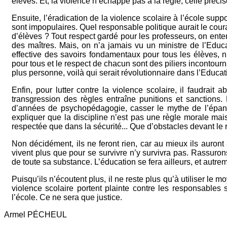
élèves. Et, la violence n’échappe pas à la règle, celle préci
Ensuite, l’éradication de la violence scolaire à l’école sup
sont impopulaires. Quel responsable politique aurait le cou
d’élèves ? Tout respect gardé pour les professeurs, on ente
des maîtres. Mais, on n’a jamais vu un ministre de l’Educa
effective des savoirs fondamentaux pour tous les élèves, 
pour tous et le respect de chacun sont des piliers incontourna
plus personne, voilà qui serait révolutionnaire dans l’Educat
Enfin, pour lutter contre la violence scolaire, il faudrait
transgression des règles entraîne punitions et sanctions. E
d’années de psychopédagogie, casser le mythe de l’épanou
expliquer que la discipline n’est pas une règle morale mais
respectée que dans la sécurité... Que d’obstacles devant le 
Non décidément, ils ne feront rien, car au mieux ils auront a
vivent plus que pour se survivre n’y survivra pas. Rassuron
de toute sa substance. L’éducation se fera ailleurs, et aut
Puisqu’ils n’écoutent plus, il ne reste plus qu’à utiliser le m
violence scolaire portent plainte contre les responsables
l’école. Ce ne sera que justice.
Armel PÉCHEUL