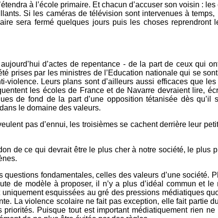
étendra à l’école primaire. Et chacun d’accuser son voisin : les qua
illants. Si les caméras de télévision sont intervenues à temps
laire sera fermé quelques jours puis les choses reprendront l
t aujourd’hui d’actes de repentance - de la part de ceux qui ont
 été prises par les ministres de l’Education nationale qui se s
violence. Leurs plans sont d’ailleurs aussi efficaces que les 
réquentent les écoles de France et de Navarre devraient lire, éc
iques de fond de la part d’une opposition tétanisée dès qu’il 
 dans le domaine des valeurs.
eulent pas d’ennui, les troisièmes se cachent derrière leur petit
on de ce qui devrait être le plus cher à notre société, le plus 
ènes.
les questions fondamentales, celles des valeurs d’une société. 
e de modèle à proposer, il n’y a plus d’idéal commun et le rep
uniquement esquissées au gré des pressions médiatiques quot
 La violence scolaire ne fait pas exception, elle fait partie du
s priorités. Puisque tout est important médiatiquement rien ne l