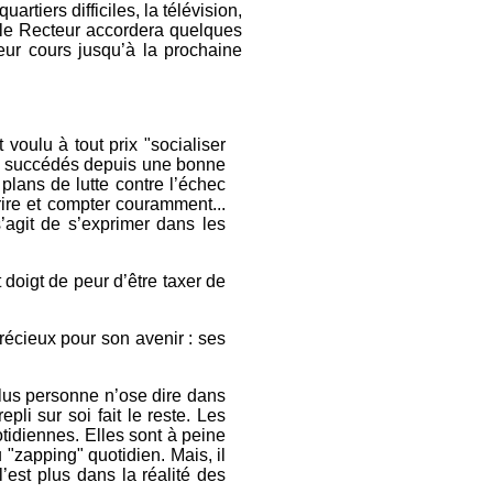
rtiers difficiles, la télévision,
, le Recteur accordera quelques
eur cours jusqu’à la prochaine
 voulu à tout prix "socialiser
ont succédés depuis une bonne
plans de lutte contre l’échec
rire et compter couramment...
s’agit de s’exprimer dans les
 doigt de peur d’être taxer de
précieux pour son avenir : ses
Plus personne n’ose dire dans
li sur soi fait le reste. Les
idiennes. Elles sont à peine
 "zapping" quotidien. Mais, il
’est plus dans la réalité des