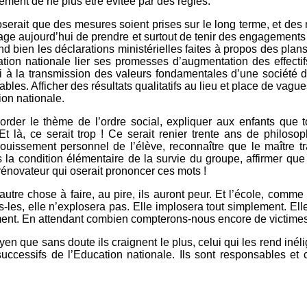
sément de ne plus être évitée par des règles.
poserait que des mesures soient prises sur le long terme, et de
rage aujourd’hui de prendre et surtout de tenir des engagement
nd bien les déclarations ministérielles faites à propos des plan
tion nationale lier ses promesses d’augmentation des effectif
ni à la transmission des valeurs fondamentales d’une société d
bles. Afficher des résultats qualitatifs au lieu et place de vagu
ion nationale.
 aborder le thème de l’ordre social, expliquer aux enfants que 
t là, ce serait trop ! Ce serait renier trente ans de philosop
issement personnel de l’élève, reconnaître que le maître tra
 la condition élémentaire de la survie du groupe, affirmer que l
rénovateur qui oserait prononcer ces mots !
utre chose à faire, au pire, ils auront peur. Et l’école, comme 
s-les, elle n’explosera pas. Elle implosera tout simplement. El
rement. En attendant combien compterons-nous encore de victime
oyen que sans doute ils craignent le plus, celui qui les rend inél
 successifs de l’Education nationale. Ils sont responsables et