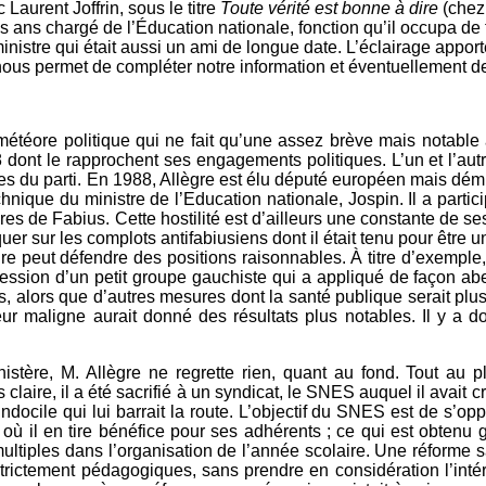
Laurent Joffrin, sous le titre
Toute vérité est bonne à dire
(chez 
ois ans chargé de l’Éducation nationale, fonction qu’il occupa d
istre qui était aussi un ami de longue date. L’éclairage appor
 nous permet de compléter notre information et éventuellement de
étéore politique qui ne fait qu’une assez brève mais notable 
958 dont le rapprochent ses engagements politiques. L’un et l’
s du parti. En 1988, Allègre est élu député européen mais démis
chnique du ministre de l’Education nationale, Jospin. Il a parti
s de Fabius. Cette hostilité est d’ailleurs une constante de ses a
er sur les complots antifabiusiens dont il était tenu pour être un
 peut défendre des positions raisonnables. À titre d’exemple, je
ession d’un petit groupe gauchiste qui a appliqué de façon abe
, alors que d’autres mesures dont la santé publique serait plus 
 maligne aurait donné des résultats plus notables. Il y a d
inistère, M. Allègre ne regrette rien, quant au fond. Tout au 
s claire, il a été sacrifié à un syndicat, le SNES auquel il avait 
ndocile qui lui barrait la route. L’objectif du SNES est de s’op
où il en tire bénéfice pour ses adhérents ; ce qui est obtenu 
ultiples dans l’organisation de l’année scolaire. Une réforme 
trictement pédagogiques, sans prendre en considération l’intér