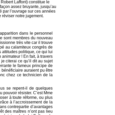
Robert Laffont) constitue le
e façon assez bruyante, jusqu’au
té par l’ouvrage sur ces années
 réviser notre jugement.
apparition dans le personnel
autre sont membres du nouveau
sionne très vite car il trouve
cipé au calamiteux congrès de
ttitudes politique, ce qui lui
 animateur ! En fait, à travers
 citerai ce qu’il dit au sujet
rrante le fameux principe de
bénéficiaire auraient pu être
onc chez ce technicien de la
plus se repent-il de quelques
cru pouvoir résister. C’est Mme
poser à toute réforme, ou plus
grâce à l’accroissement de la
sans contrepartie d’avantages
êt des maîtres n’ont pas lieu