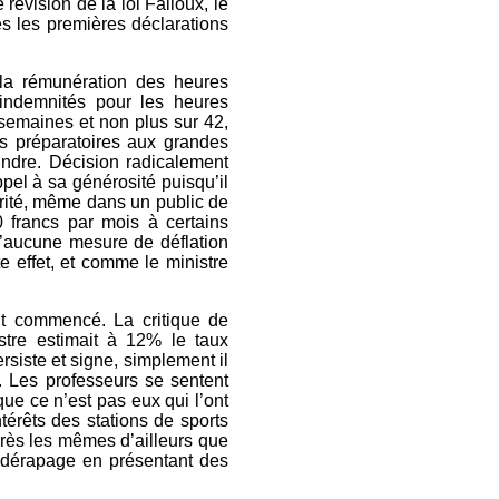
révision de la loi Falloux, le
s les premières déclarations
 la rémunération des heures
 indemnités pour les heures
 semaines et non plus sur 42,
es préparatoires aux grandes
indre. Décision radicalement
appel à sa générosité puisqu’il
arité, même dans un public de
0 francs par mois à certains
qu’aucune mesure de déflation
e effet, et comme le ministre
it commencé. La critique de
stre estimait à 12% le taux
siste et signe, simplement il
n. Les professeurs se sentent
ue ce n’est pas eux qui l’ont
térêts des stations de sports
 près les mêmes d’ailleurs que
n dérapage en présentant des