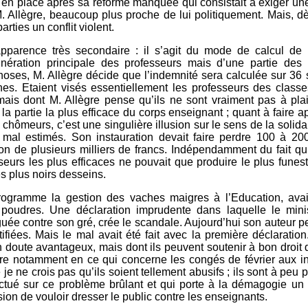
e en place après sa réforme manquée qui consistait à exiger une 
. Allègre, beaucoup plus proche de lui politiquement. Mais, dè
arties un conflit violent.
apparence très secondaire : il s’agit du mode de calcul de
unération principale des professeurs mais d’une partie des
 choses, M. Allègre décide que l’indemnité sera calculée sur 36
nes. Etaient visés essentiellement les professeurs des class
ais dont M. Allègre pense qu’ils ne sont vraiment pas à pla
e la partie la plus efficace du corps enseignant ; quant à faire 
 chômeurs, c’est une singulière illusion sur le sens de la solid
 mal estimés. Son instauration devait faire perdre 100 à 20
ction de plusieurs milliers de francs. Indépendamment du fait 
seurs les plus efficaces ne pouvait que produire le plus funest
s plus noirs desseins.
rogramme la gestion des vaches maigres à l’Education, ava
 poudres. Une déclaration imprudente dans laquelle le mini
uée contre son gré, crée le scandale. Aujourd’hui son auteur per
tifiées. Mais le mal avait été fait avec la première déclaratio
oute avantageux, mais dont ils peuvent soutenir à bon droit q
ndre notamment en ce qui concerne les congés de février aux in
je ne crois pas qu’ils soient tellement abusifs ; ils sont à peu
fectué sur ce problème brûlant et qui porte à la démagogie u
ion de vouloir dresser le public contre les enseignants.