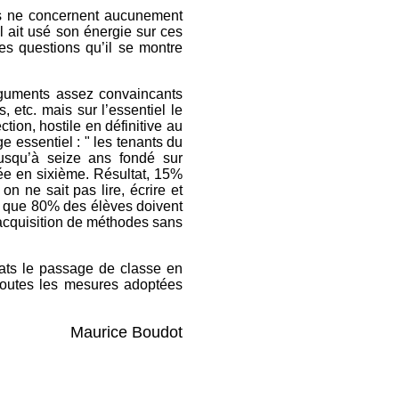
Ils ne concernent aucunement
il ait usé son énergie sur ces
es questions qu’il se montre
rguments assez convaincants
etc. mais sur l’essentiel le
tion, hostile en définitive au
ge essentiel : " les tenants du
jusqu’à seize ans fondé sur
ée en sixième. Résultat, 15%
n ne sait pas lire, écrire et
nt que 80% des élèves doivent
d’acquisition de méthodes sans
ltats le passage de classe en
e toutes les mesures adoptées
Maurice Boudot