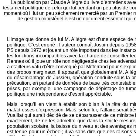
La publication par Claude Allègre du livre d’entretiens avec 
testament politique de celui qui fut pendant un peu plus de tr
moment où il fut un peu sèchement remercié par un Premier min
de gestion ministérielle est un document essentiel qui
L’image que donne de lui M. Allègre est d’une espèce de m
politique. C’est erroné : l’auteur connaît Jospin depuis 1
PS depuis 1973 et jouent un rôle important dans les instance
les fonctions incompatibles avec la charge de conseiller te
Rennes où il joue un rôle non négligeable chez les adversaire
a d’ailleurs valu d’être convoqué par Mitterrand pour s’expliqu
des propos marginaux, il apparaît que globalement M. Allègre
du désamiantage de Jussieu, opération conduite sous la pr
précaution, en partant de données de base très contestables
prises, par exemple, une campagne de dépistage de tumeur
politique une indépendance d’esprit appréciable.
Mais lorsqu’il en vient à établir son bilan à la tête du m
maladresses d’expression. Mais, selon lui, l’affaire serait trè
Vuaillat qui aurait décidé de se débarrasser de ce ministre i
exactement, de ne les admettre que dans la stricte mesure 
population scolaire, la baisse du niveau et des avantages m
est tenue pour un échec ; il va sans dire que des raisons s