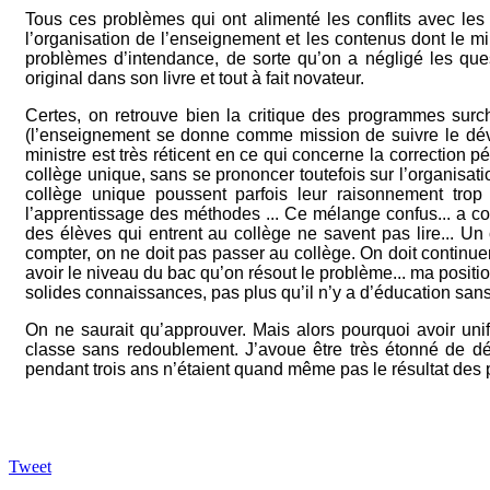
Tous ces problèmes qui ont alimenté les conflits avec les
l’organisation de l’enseignement et les contenus dont le mini
problèmes d’intendance, de sorte qu’on a négligé les qu
original dans son livre et tout à fait novateur.
Certes, on retrouve bien la critique des programmes sur
(l’enseignement se donne comme mission de suivre le dével
ministre est très réticent en ce qui concerne la correction p
collège unique, sans se prononcer toutefois sur l’organisation
collège unique poussent parfois leur raisonnement trop 
l’apprentissage des méthodes ... Ce mélange confus... a c
des élèves qui entrent au collège ne savent pas lire... Un 
compter, on ne doit pas passer au collège. On doit continue
avoir le niveau du bac qu’on résout le problème... ma positio
solides connaissances, pas plus qu’il n’y a d’éducation sans 
On ne saurait qu’approuver. Mais alors pourquoi avoir unif
classe sans redoublement. J’avoue être très étonné de déco
pendant trois ans n’étaient quand même pas le résultat des
Tweet