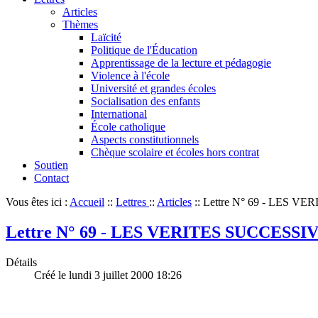
Articles
Thèmes
Laïcité
Politique de l'Éducation
Apprentissage de la lecture et pédagogie
Violence à l'école
Université et grandes écoles
Socialisation des enfants
International
École catholique
Aspects constitutionnels
Chèque scolaire et écoles hors contrat
Soutien
Contact
Vous êtes ici :
Accueil
::
Lettres
::
Articles
::
Lettre N° 69 - LES 
Lettre N° 69 - LES VERITES SUCCESS
Détails
Créé le lundi 3 juillet 2000 18:26