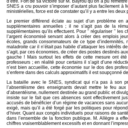
d’être. Fort de sa victoire sur M. Bayrou qu’on a pu remettr
SNES a cru pouvoir s’imposer d’autant plus facilement à M
ministérielles, force est de constater qu’il y a entre les deux p
Le premier différend éclate au sujet d’un problème en 
supplémentaires annuelles ; il ne s’agit pas de la rém
supplémentaires qu’ils effectuent. Pour " régulariser " les
l’argent économisé servant alors à créer des emplois jeu
écoles, grands consommateurs de ce type d’indemnités, m
maladroite car il n’était pas habile d’attaquer les intérêts d
s’agit, par ces économies, de créer des postes destinés aux
gauche ! Mais surtout les effets de cette mesure ont été
professeurs ; en réalité pour certains il s’agit d’une rédu
n’est bien accueillie, cette économie sur le dos des profes
s’enferre dans des calculs approximatifs il est soupçonné de
La bataille avec le SNES, syndicat qui n’a pas à son p
l’absentéisme des enseignants devait mettre le feu aux
d’absentéisme, nullement destinée au grand public et divulg
insiste sur le fait que ces absences sont effectivement jus
accusés de bénéficier d’un régime de vacances sans aucun d
exigé, mais qu’il a été forgé par les politiques pour répo
d’hiver. Quant aux congés individuels pour raisons de santé 
dans l’ensemble de la fonction publique. M. Allègre a ef
chiffres vraisemblablement excessifs et en donnant l’impress