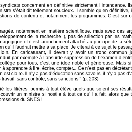
 syndicats concernent en définitive strictement l’intendance. 
stre s’était dit tellement soucieux. Il semble qu’en définitive, 
estions de contenu et notamment les programmes. C’est sur c
chargés, notamment en matière scientifique, mais avec des a
oppement de la recherche !), pas de sélection par les maths, 
édagogique et il est farouchement attaché au principe de la sélec
 qu’il faudrait mettre à sa place. Je citerai à ce sujet le passa
loin. En caricaturant, il devrait y avoir un tronc commun 
onduit par exemple à l’absurde suppression de l’examen d’entr
collège pour tous, c’est une idée noble et généreuse. Mais si o
r à apprendre à lire, écrire, compter... Ce n’est pas en décréta
n est claire. Il n’y a pas d’éducation sans savoirs, il n’y a pas 
travail, sans contrôle, sans sanctions " (p. 203)
ié les filières, permis à tout élève quels que soient ses résu
uvrir un ministre si hostile à tout ce qu’il a fait, alors qu
 pressions du SNES !