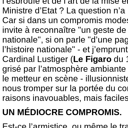
l’esbroufe et de l’art de la mise 
Ministre d’Etat ? La question n’
Car si dans un compromis modes
invite à reconnaître "un geste de 
nationale", si on parle "d’une p
l’histoire nationale" - et j’empru
Cardinal Lustiger (
Le Figaro
du 1
grisé par l’atmosphère ambiante -
le metteur en scène - illusionniste
nous tromper sur la portée du c
raisons inavouables, mais faciles
UN MÉDIOCRE COMPROMIS.
Est-ce l’armistice, ou même le tr