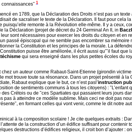
1
nos connaissances"
ncé en 1789, que la Déclaration des Droits n’est pas un texte à 
isait de sacraliser le texte de la Déclaration. Il faut pour cela 
nne puisqu’elle remonte à la Révolution elle-même. Il y a ceux,
 la Déclaration (projet de décret du 24 Germinal An II, in
Bacz
 leur sont nécessaires pour exercer les droits du citoyen et en 
le un passé épiscopal qui ne semble pas encombrer sa mémoire 
ectionner la Constitution et les principes de la morale. La défend
Constitution puisse être améliorée, il écrit aussi qu’"il faut que l
atéchisme
qui sera enseigné dans les plus petites écoles du r
est chez un auteur comme Rabaut-Saint-Etienne (girondin victime d
 le mot trouve toute sa résonance. Dans un projet présenté à 
iate, Rabaut explique que le but, ce n’est pasl’
instruction pub
position de sentiments communs à tous les citoyens) : "L’enfant q
 des Crétois ou de "ces Spartiates qui passaient leurs jours dan
s pas à atteindre ce modèle sublime. Mais ceci ne doit pas nou
ésente", en formant celles qui vont venir, comme le dit notre au
ical à la composition scolaire ! Je cite quelques extraits : Da
’attente de la construction d’un édifice suffisant pour contenir t
lques destructions d’édifices religieux, il croit bon d’ajouter 