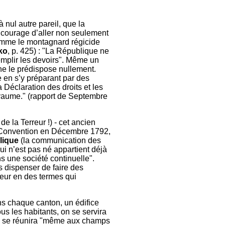
nul autre pareil, que la
la courage d’aller non seulement
 comme le montagnard régicide
ko
, p. 425) : "La République ne
remplir les devoirs". Même un
ne le prédispose nullement.
re en s’y préparant par des
a Déclaration des droits et les
oyaume." (rapport de Septembre
e la Terreur !) - cet ancien
la Convention en Décembre 1792,
lique
(la communication des
ui n’est pas né appartient déjà
s une société continuelle".
s dispenser de faire des
teur en des termes qui
ns chaque canton, un édifice
ous les habitants, on se servira
: on se réunira "même aux champs