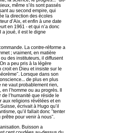
igieux, même s’ils sont passés
osant au second empire, qui
ée la direction des écoles
eur d’Aix, et enfin à une date
rt en 1961 - et qui n’a donc
 a joué, il est le digne
de commande. La contre-réforme a
ommet ; vraiment, en matière
u des instituteurs, il diffusent
On a peu pris à la légère
 croit en Dieu et insiste sur le
n théorème". Lorsque dans son
onscience... de plus en plus
se ne vaut probablement rien,
 en l’homme ou au progrès. Il
r de l’humanité que réside le
r aux religions révélées et en
 Suisse, écrivait à Hugo qu’il
tisme, qu’il fallait donc "tenter
 prêtre pour venir à nous".
ianisation. Buisson a
n est cent coudées au-dessus du