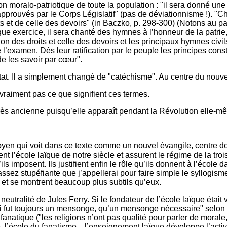
on moralo-patriotique de toute la population : "il sera donné un
approuvés par le Corps Législatif" (pas de déviationnisme !). "
ts et de celle des devoirs" (in Baczko, p. 298-300) (Notons au
ue exercice, il sera chanté des hymnes à l’honneur de la patrie, de
n des droits et celle des devoirs et les principaux hymnes civil
de l’examen. Dès leur ratification par le peuple les principes cons
e les savoir par cœur".
at. Il a simplement changé de "catéchisme". Au centre du nouve
it vraiment pas ce que signifient ces termes.
 très ancienne puisqu’elle apparaît pendant la Révolution elle-m
itoyen qui voit dans ce texte comme un nouvel évangile, centre 
ent l’école laïque de notre siècle et assurent le régime de la tro
ls imposent. Ils justifient enfin le rôle qu’ils donnent à l’école d
sez stupéfiante que j’appellerai pour faire simple le syllogisme
 et se montrent beaucoup plus subtils qu’eux.
e neutralité de Jules Ferry. Si le fondateur de l’école laïque éta
qui fut toujours un mensonge, qu’un mensonge nécessaire" selon 
 fanatique ("les religions n’ont pas qualité pour parler de morale
é, l’école du fanatisme... l’enseignement laïque développe l’activit