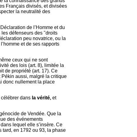
lure la connaissance des grands
es Français divisés, et divisées
pecter la neutralité des
la Déclaration de l’Homme et du
s les défenseurs des "droits
éclaration peu novatrice, ou la
e l’homme et de ses rapports
, même ceux qui ne sont
é des lois (art. 8), limitée la
it de propriété (art. 17). Ce
Pékin aussi, malgré la critique
i donc nullement la place
it célébrer dans
la vérité,
et
u génocide de Vendée. Que la
gique des événements
 dans lequel elle s’insère. Ce
us tard, en 1792 ou 93, la phase