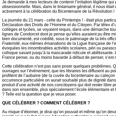
Je demande à mes lecteurs de contenir l’irritation légitime qu
obsessionnelle. Mais, dans le tintamarre général, il nous était 
activement à la célébration du Bicentenaire de la Révolution !
La journée du 21 mars - celle du Printemps ! - était plus parti
Déclaration des Droits de l’Homme et du Citoyen. Par télex d’un 
collèges et lycées, se voyaient requis, dans une démarche tout
lignes de Condorcet dont je pense qu’elles auraient pu être mi
bien documenté, est coédité, sous le patronage de la très offic
Fraternité,
eux-mêmes émanations de la Ligue française de l’e
évoquées les innombrables activités scolaires, péri ou parascola
colloque savant jusqu’à la mascarade ridicule et abêtissante. 
France pense, ou du moins bavarde à défaut de penser, s’est mi
Cette célébration n’est pas sans poser quelques problèmes. Qu
ouvrages sur l’événement, que les libraires les diffusent au p
profitent de l’aubaine (de la cuvée du bicentenaire au caleçon ré
occurrence particulière on aurait souhaité plus de dignité dan
produit d’une activité de nos concitoyens qui doit rester libre 
dans son ensemble, plus spécialement l’école élémentaire et le
? Telle est la question que je veux poser.
QUE CÉLÉBRER ? COMMENT CÉLÉBRER ?
Au risque d’étonner, je dirai qu’on pouvait et même qu’on dev