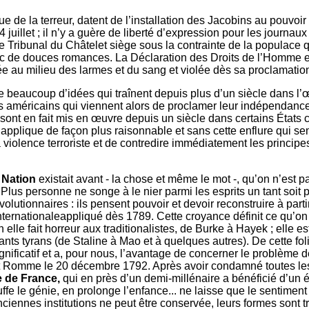
que de la terreur, datent de l’installation des Jacobins au pouvoir 
 juillet ; il n’y a guère de liberté d’expression pour les journau
le Tribunal du Châtelet siège sous la contrainte de la populace 
vec de douces romances. La Déclaration des Droits de l’Homme e
 au milieu des larmes et du sang et violée dès sa proclamation.
e beaucoup d’idées qui traînent depuis plus d’un siècle dans l’
ts américains qui viennent alors de proclamer leur indépendance
 sont en fait mis en œuvre depuis un siècle dans certains États c
applique de façon plus raisonnable et sans cette enflure qui sem
la violence terroriste et de contredire immédiatement les principe
Nation
existait avant - la chose et même le mot -, qu’on n’est pa
us personne ne songe à le nier parmi les esprits un tant soit pe
lutionnaires : ils pensent pouvoir et devoir reconstruire à partir 
Internationaleappliqué dès 1789. Cette croyance définit ce qu’o
en elle fait horreur aux traditionalistes, de Burke à Hayek ; elle e
s tyrans (de Staline à Mao et à quelques autres). De cette folie
ificatif et a, pour nous, l’avantage de concerner le problème de 
bert Romme le 20 décembre 1792. Après avoir condamné toutes les 
e de France,
qui en près d’un demi-millénaire a bénéficié d’un é
e le génie, en prolonge l’enfance... ne laisse que le sentimen
nciennes institutions ne peut être conservée, leurs formes sont 