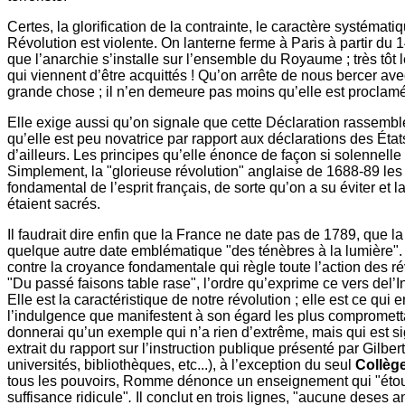
Certes, la glorification de la contrainte, le caractère systémati
Révolution est violente. On lanterne ferme à Paris à partir du 14
que l’anarchie s’installe sur l’ensemble du Royaume ; très tôt 
qui viennent d’être acquittés ! Qu’on arrête de nous bercer a
grande chose ; il n’en demeure pas moins qu’elle est proclamée
Elle exige aussi qu’on signale que cette Déclaration rassembl
qu’elle est peu novatrice par rapport aux déclarations des Éta
d’ailleurs. Les principes qu’elle énonce de façon si solennelle
Simplement, la "glorieuse révolution" anglaise de 1688-89 les 
fondamental de l’esprit français, de sorte qu’on a su éviter et 
étaient sacrés.
Il faudrait dire enfin que la France ne date pas de 1789, que la
quelque autre date emblématique "des ténèbres à la lumière". Pl
contre la croyance fondamentale qui règle toute l’action des révo
"Du passé faisons table rase", l’ordre qu’exprime ce vers del’
Elle est la caractéristique de notre révolution ; elle est ce qui 
l’indulgence que manifestent à son égard les plus compromettant
donnerai qu’un exemple qui n’a rien d’extrême, mais qui est sign
extrait du rapport sur l’instruction publique présenté par Gil
universités, bibliothèques, etc...), à l’exception du seul
Collèg
tous les pouvoirs, Romme dénonce un enseignement qui "étouff
suffisance ridicule"
.
Il conclut en trois lignes, "aucune deses a