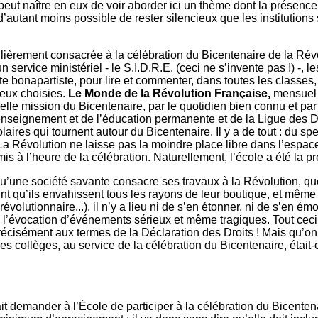
i peut naître en eux de voir aborder ici un thème dont la présen
d’autant moins possible de rester silencieux que les institutions 
culièrement consacrée à la célébration du Bicentenaire de la Rév
service ministériel - le S.I.D.R.E. (ceci ne s’invente pas !) -, l
e bonapartiste, pour lire et commenter, dans toutes les classes,
eux choisies.
Le Monde de la Révolution Française,
mensuel 
ielle mission du Bicentenaire, par le quotidien bien connu et par
nseignement et de l’éducation permanente et de la Ligue des D
ires qui tournent autour du Bicentenaire. Il y a de tout : du spe
La Révolution ne laisse pas la moindre place libre dans l’espace 
s à l’heure de la célébration. Naturellement, l’école a été la p
’une société savante consacre ses travaux à la Révolution, que 
oint qu’ils envahissent tous les rayons de leur boutique, et mê
volutionnaire...), il n’y a lieu ni de s’en étonner, ni de s’en ém
s l’évocation d’événements sérieux et même tragiques. Tout ceci
précisément aux termes de la Déclaration des Droits ! Mais qu’on m
s collèges, au service de la célébration du Bicentenaire, était
ait demander à l’École de participer à la célébration du Bicent