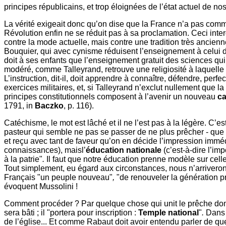
principes républicains, et trop éloignées de l’état actuel de 
La vérité exigeait donc qu’on dise que la France n’a pas comme
Révolution enfin ne se réduit pas à sa proclamation. Ceci interd
contre la mode actuelle, mais contre une tradition très ancie
Bouquier, qui avec cynisme réduisent l’enseignement à celui de
doit à ses enfants que l’enseignement gratuit des sciences qui
modéré, comme Talleyrand, retrouve une religiosité à laquel
L’instruction, dit-il, doit apprendre à connaître, défendre, perf
exercices militaires, et, si Talleyrand n’exclut nullement que la 
principes constitutionnels composent à l’avenir un nouveau
c
1791, in
Baczko
, p. 116).
Catéchisme, le mot est lâché et il ne l’est pas à la légère. C’
pasteur qui semble ne pas se passer de ne plus prêcher - que
et reçu avec tant de faveur qu’on en décide l’impression imméd
connaissances), maisl’
éducation nationale
(c’est-à-dire l’im
à la patrie"
.
Il faut que notre éducation prenne modèle sur celle
Tout simplement, eu égard aux circonstances, nous n’arriveron
Français "un peuple nouveau"
,
"de renouveler la génération pr
évoquent Mussolini !
Comment procéder ? Par quelque chose qui unit le prêche domin
sera bâti ; il "portera pour inscription :
Temple national
"
.
Dans l
de l’église... Et comme Rabaut doit avoir entendu parler de que