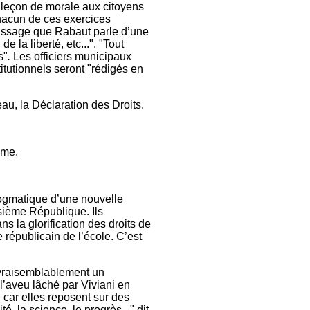
e leçon de morale aux citoyens
Chacun de ces exercices
 passage que Rabaut parle d’une
 la liberté, etc...". "Tout
s"
.
Les officiers municipaux
titutionnels seront "rédigés en
au, la Déclaration des Droits.
ême.
dogmatique d’une nouvelle
isième République. Ils
ans la glorification des droits de
 républicain de l’école. C’est
it vraisemblablement un
l’aveu lâché par Viviani en
, car elles reposent sur des
é, la science, le progrès..." dit-