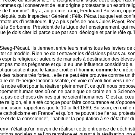
’hommes qui conservent de leur origine protestante un esprit rel
te de l’homme". Il y a, au premier rang, Ferdinand Buisson, opp
député, puis Inspecteur Général ; Félix Pécaut auquel est confi
ateurs d’instituteurs. Il y a plus près de nous Jules Payot, Rect
à la Sorbonne, Président de la Ligue de l’enseignement, qui meu
 je dois citer ici parce que par son idéologie et par le rôle qu’il
n-Steeg-Pécaut. Ils tiennent entre leurs mains tous les leviers 
imiter ce modèle. Rien ne doit entraver les décisions prises au s
s esprits religieux ; auteurs de manuels à destination des élèves o
st pas moins prégnante et qui a eu une influence considérable. 
ot qui soutient que le laïque croit en l’homme
comme
le chrétien
elle des raisons très fortes... elle ne peut être prouvée comme u
ire de l’Énergie Inconnaissable, en voie d’évolution vers une c
 à notre effort pour la réaliser pleinement", ce qu’il nous propo
ppement humanistes où on ne parle que de croire en la Science,
n’y a pas de choses divines qui ne soient humaines. C’est au cœu
tte religion, elle a été conçue pour faire concurrence et s’oppose
 conclusion, rappelons que le 10 juillet 1869, Buisson, en exil en
e catholicisme en France" et qu’on ne pouvait se fier au protestan
ce et de la conscience", "habituer la population à se détacher du
ry n’était qu’un moyen de réaliser cette entreprise de déchrist
utions sociales que l’on remplace et, quant à la réalisation, o