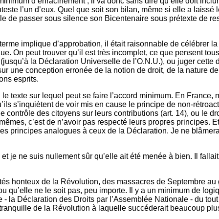
n minimum d’enracinement ; il va donc sans dire qu’elle doit inc
este l’un d’eux. Quel que soit son bilan, même si elle a laissé l
ble de passer sous silence son Bicentenaire sous prétexte de res
 terme implique d’approbation, il était raisonnable de célébrer 
que. On peut trouver qu’il est très incomplet, ce que pensent tou
usqu’à la Déclaration Universelle de l’O.N.U.), ou juger cette d
r une conception erronée de la notion de droit, de la nature d
ons esprits.
en le texte sur lequel peut se faire l’accord minimum. En France
s s’inquiètent de voir mis en cause le principe de non-rétroactivit
 contrôle des citoyens sur leurs contributions (art. 14), ou le dro
mes, c’est de n’avoir pas respecté leurs propres principes. Et 
des principes analogues à ceux de la Déclaration. Je ne blâmera
e et je ne suis nullement sûr qu’elle ait été menée à bien. Il falla
s côtés honteux de la Révolution, des massacres de Septembre a
ou qu’elle ne le soit pas, peu importe. Il y a un minimum de lo
 - la Déclaration des Droits par l’Assemblée Nationale - du tout
se tranquille de la Révolution à laquelle succéderait beaucoup pl