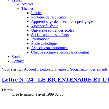
Articles
Thèmes
Laïcité
Politique de l'Éducation
Apprentissage de la lecture et pédagogie
Violence à l'école
Université et grandes écoles
Socialisation des enfants
International
École catholique
Aspects constitutionnels
Chèque scolaire et écoles hors contrat
Soutien
Contact
Vous êtes ici :
Accueil
::
Lettres
::
Thèmes
::
Socialisation des enfants
Lettre N° 24 - LE BICENTENAIRE ET L
Détails
Créé le samedi 1 avril 1989 02:35