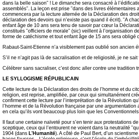
dans la belle saison" ! Le dimanche sera consacré à l’édificati
assemblés". La leçon est prise "dans des livres élémentaires 
commencera par la lecture alternée de la Déclaration des droi
déclaration des devoirs qui n’existe pas quand il écrit). "A chaq
enfant âge de 10 ans sera tenu de savoir par cœur la Déclaratio
constitués "officiers de morale" (sic) veillent à l’organisation 
forme de catéchisme et tout enfant âge de 15 ans sera obligé d
Rabaut-Saint-Etienne n’a visiblement pas oublié son ancien ét
S’il ne n’agit pas là de sacralisation et de religiosité, je ne sa
Célébrer sans sacraliser, c’est donc aller contre une tradition
LE SYLLOGISME RÉPUBLICAIN
Cette lecture de la Déclaration des droits de l’homme et du c
religion, est reprise, amplifiée, par ceux qui simultanément cré
confirment cette lecture par l’interprétation de la Révolution qu’i
l’homme et de la Révolution française par une argumentation as
en cela qu’ils vont beaucoup plus loin que les Conventionnels
Il faut une certaine naïveté pour s’en tenir aux protestations d
sceptique, ceux qui l’entourent ne voient dans la neutralité "
1904 (dans
L’Humanité
). A côté de Paul Bert, d’un scientisme
bases fausses... L’école religieuse, c’est l’école de l’imbécillit