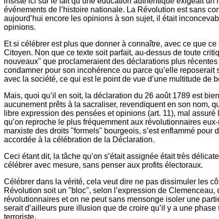
insisté ici sur le fait qu’une éducation authentique exigeait u
événements de l’histoire nationale. La Révolution est sans cont
aujourd’hui encore les opinions à son sujet, il était inconceva
opinions.
Et si célébrer est plus que donner à connaître, avec ce que ce
Citoyen. Non que ce texte soit parfait, au-dessus de toute criti
nouveaux" que proclameraient des déclarations plus récentes (j
condamner pour son incohérence ou parce qu’elle reposerait su
avec la société, ce qui est le point de vue d’une multitude de b
Mais, quoi qu’il en soit, la déclaration du 26 août 1789 est bi
aucunement prêts à la sacraliser, revendiquent en son nom, qu’il
libre expression des pensées et opinions (art. 11), mal assuré le
qu’on reproche le plus fréquemment aux révolutionnaires eux-mê
marxiste des droits "formels" bourgeois, s’est enflammé pour 
accordée à la célébration de la Déclaration.
Ceci étant dit, la tâche qu’on s’était assignée était très délicat
célébrer avec mesure, sans penser aux profits électoraux.
Célébrer dans la vérité, cela veut dire ne pas dissimuler le
Révolution soit un "bloc", selon l’expression de Clemenceau, 
révolutionnaires et on ne peut sans mensonge isoler une partie
serait d’ailleurs pure illusion que de croire qu’il y a une pha
terroriste.