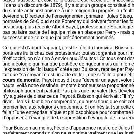
il dans un discours de 1879), il y a tout un groupe constitué d
du simple antichristianisme à une religion du progrès, au "cul
deviendra Directeur de l’enseignement primaire ; Jules Steeg, 
normales de St-Cloud et de Fontenay qui doivent former les form
beaucoup plus récente Albert Bayet, professeur de Sociologie 
pas pu faire partie de l’équipe mise en place par Ferry - mais que
successeur de ceux que j’ai précédemment nommés.
Ce qui est d’abord frappant, c’est le rôle du triumvirat Buisso
porté ses fruits chez ces protestants : tout est organisé pour 
d’efficacité, on n’a rien à envier aux Jésuites ! Or, tous sont de
une idéologie qui manque peut-être de rigueur mais qui n’en e
l’expression de "foi laïque" créée par Buisson, reprise par Pay
fait que "sa croyance est un acte de foi", que si "elle a pour 
cours de morale,
Payot nous dit que "devenir un agent volonta
haute, voilà notre destinée, et notre bonheur sera proportionné
philosophiquement parlant. Pas plus que ne valent les dévelo
n’y a guère de distance de Payot à Buisson qui écrivait : "Il 
divin." Mais il faut bien comprendre, qu’aussi floue que soit ce
premier lieu aux religions chrétiennes. Si on hésitait sur cette
fallait "une entreprise laïque et philosophique pour combattre l
d’opposer à l’évangile de la superstition l’évangile de la scien
Pour Buisson au moins, l’école d’apparence neutre de Jules Fer
parfaitement compris qu’on ne supprime vraiment que les instit