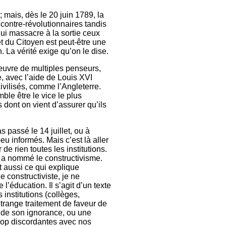
; mais, dès le 20 juin 1789, la
x contre-révolutionnaires tandis
qui massacre à la sortie ceux
t du Citoyen est peut-être une
 La vérité exige qu’on le dise.
œuvre de multiples penseurs,
, avec l’aide de Louis XVI
ivilisés, comme l’Angleterre.
ble être le vice le plus
s dont on vient d’assurer qu’ils
s passé le 14 juillet, ou à
u informés. Mais c’est là aller
de rien toutes les institutions.
n a nommé le constructivisme.
st aussi ce qui explique
 constructiviste, je ne
l’éducation. Il s’agit d’un texte
institutions (collèges,
trange traitement de faveur de
t de son ignorance, ou une
trop discordantes avec nos