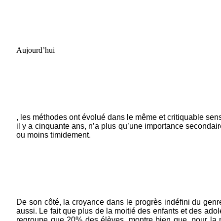
Aujourd’hui
, les méthodes ont évolué dans le même et critiquable sens 
il y a cinquante ans, n’a plus qu’une importance secondair
ou moins timidement.
De son côté, la croyance dans le progrès indéfini du genre
aussi. Le fait que plus de la moitié des enfants et des adol
regroupe que 20% des élèves, montre bien que, pour la ma