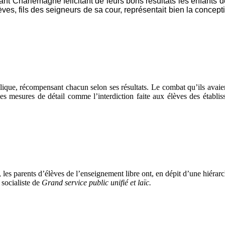
nt Charlemagne félicitant de leurs bons résultats les enfants d
èves, fils des seigneurs de sa cour, représentait bien la concep
blique, récompensant chacun selon ses résultats. Le combat qu’ils avaie
es mesures de détail comme l’interdiction faite aux élèves des établis
 les parents d’élèves de l’enseignement libre ont, en dépit d’une hiérar
 socialiste de
Grand service public unifié et laïc.