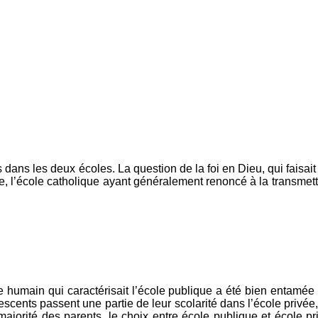
dans les deux écoles. La question de la foi en Dieu, qui faisait
e, l’école catholique ayant généralement renoncé à la transmett
 humain qui caractérisait l’école publique a été bien entamée ;
escents passent une partie de leur scolarité dans l’école privée
jorité des parents, le choix entre école publique et école pri