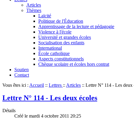
Articles
Thèmes
Laïcité
Politique de l'Éducation
Apprentissage de la lecture et pédagogie
Violence à l'école
Université et grandes écoles
Socialisation des enfants
International
École catholique
Aspects constitutionnels
Chèque scolaire et écoles hors contrat
Soutien
Contact
Vous êtes ici :
Accueil
::
Lettres
::
Articles
::
Lettre N° 114 - Les deux 
Lettre N° 114 - Les deux écoles
Détails
Créé le mardi 4 octobre 2011 20:25