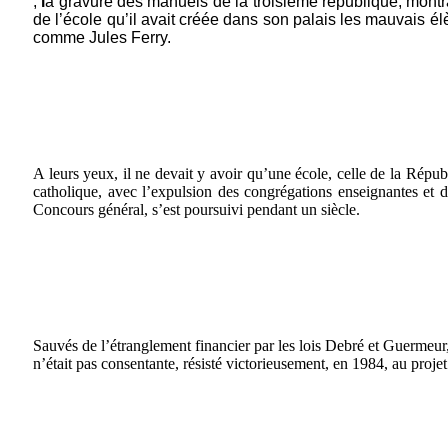
,
l
a gravure des manuels de la troisième république, montra
de l’école qu’il avait créée dans son palais les mauvais él
comme Jules Ferry.
A leurs yeux, il ne devait y avoir qu’une école, celle de la Répu
catholique, avec l’expulsion des congrégations enseignantes et d
Concours général, s’est poursuivi pendant un siècle.
Sauvés de l’étranglement financier par les lois Debré et Guermeur,
n’était pas consentante, résisté victorieusement, en 1984, au projet