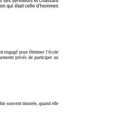
e ses serviteurs et chassant
tion qui était celle d’hommes
nt engagé pour éliminer l’école
sements privés de participer au
chie souvent timorée, quand elle